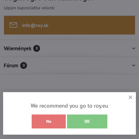
Lépjen kapcsolatba velünk:
info​@roy​.sk
Vélemények
0
Fórum
0
Válasszon legnépszerűbb termékeink
We recommend you go to roy.eu
közül!
No
OK