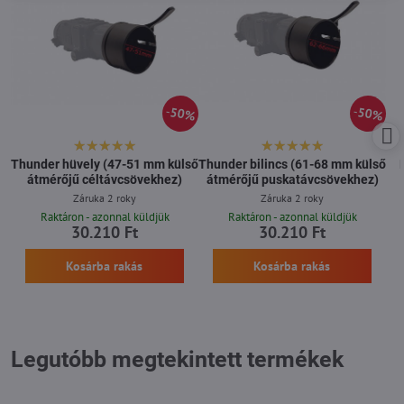
50%
50%
Thunder hüvely (47-51 mm külső
Thunder bilincs (61-68 mm külső
átmérőjű céltávcsövekhez)
átmérőjű puskatávcsövekhez)
Záruka 2 roky
Záruka 2 roky
Raktáron - azonnal küldjük
Raktáron - azonnal küldjük
30.210 Ft
30.210 Ft
Kosárba rakás
Kosárba rakás
Legutóbb megtekintett termékek