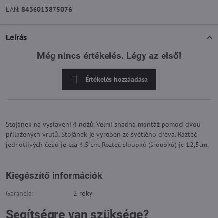
EAN:
8436013875076
Leírás
Még nincs értékelés. Légy az első!
Értékelés hozzáadása
Stojánek na vystavení 4 nožů. Velmi snadná montáž pomocí dvou
přiložených vrutů. Stojánek je vyroben ze světlého dřeva. Rozteč
jednotlivých čepů je cca 4,5 cm. Rozteč sloupků (šroubků) je 12,5cm.
Kiegészítő információk
Garancia:
2 roky
Segítségre van szüksége?