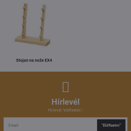
Stojan na nože EX4
Hírlevél
Hírlevél "előfizetés":
"Előfizetni"