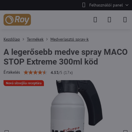
Felhasználói panel
Kezdőlap
Termékek
Medveriasztó spray-k
A legerősebb medve spray MACO
STOP Extreme 300ml köd
Értékelés
4.53
/
5
(
17
x)
Nová silnejšia receptúra