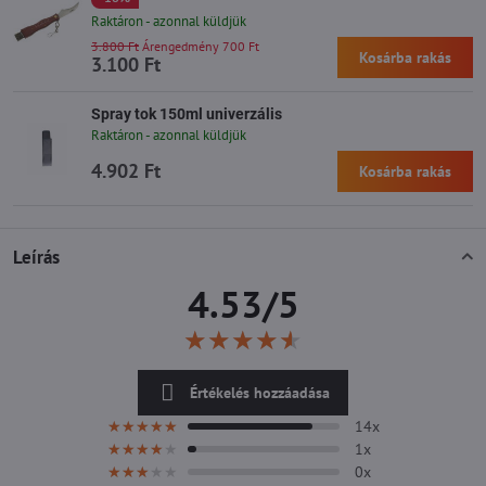
Raktáron - azonnal küldjük
3.800 Ft
Árengedmény 700 Ft
Kosárba rakás
3.100 Ft
Spray tok 150ml univerzális
Raktáron - azonnal küldjük
4.902 Ft
Kosárba rakás
Leírás
4.53/5
★★★★★
★★★★★
★★★★★
Értékelés hozzáadása
14x
★★★★★
★★★★★
★★★★★
1x
★★★★★
★★★★★
★★★★★
0x
★★★★★
★★★★★
★★★★★