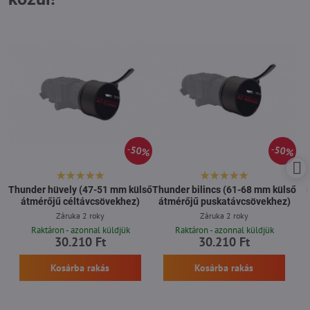
50%
50%
Thunder hüvely (47-51 mm külső
Thunder bilincs (61-68 mm külső
átmérőjű céltávcsövekhez)
átmérőjű puskatávcsövekhez)
Záruka 2 roky
Záruka 2 roky
Raktáron - azonnal küldjük
Raktáron - azonnal küldjük
30.210 Ft
30.210 Ft
Kosárba rakás
Kosárba rakás