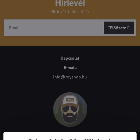
Hírlevél
Hírlevél "előfizetés":
"Előfizetni"
Kapcsolat
E-mail
:
info@royshop.hu