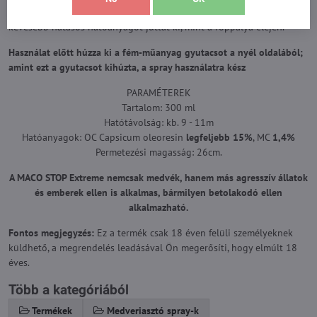
méterrel egyre jobban szétoszlik, ezért a röppálya végén lényegesen
kevesebb hatásos hatóanyagot juttat ki, mint a röppálya elején.
Használat előtt húzza ki a fém-műanyag gyutacsot a nyél oldalából;
amint ezt a gyutacsot kihúzta, a spray használatra kész
PARAMÉTEREK
Tartalom: 300 ml
Hatótávolság: kb. 9 - 11m
Hatóanyagok: OC Capsicum oleoresin
legfeljebb 15%
, MC
1,4%
Permetezési magasság: 26cm.
A MACO STOP Extreme nemcsak medvék, hanem más agresszív állatok
és emberek ellen is alkalmas, bármilyen betolakodó ellen
alkalmazható.
Fontos megjegyzés:
Ez a termék csak 18 éven felüli személyeknek
küldhető, a megrendelés leadásával Ön megerősíti, hogy elmúlt 18
éves.
Több a kategóriából
Termékek
Medveriasztó spray-k