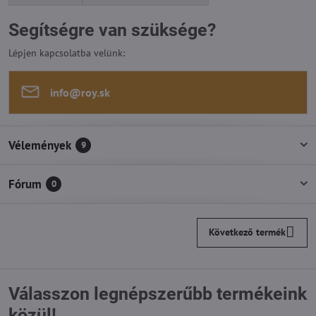
Segítségre van szüksége?
Lépjen kapcsolatba velünk:
info​@roy​.sk
Vélemények
9
Fórum
0
Következő termék
Válasszon legnépszerűbb termékeink
közül!