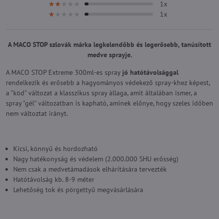
1x
★★★★★
★★★★★
★★★★★
1x
★★★★★
★★★★★
★★★★★
A MACO STOP szlovák márka legkelendőbb és legerősebb, tanúsított
medve sprayje.
A MACO STOP Extreme 300ml-es spray
jó hatótávolsággal
rendelkezik és erősebb a hagyományos védekező spray-khez képest,
a "köd" változat a klasszikus spray állaga, amit általában ismer, a
spray "gél" változatban is kapható, aminek előnye, hogy szeles időben
nem változtat irányt.
Kicsi, könnyű és hordozható
Nagy hatékonyság és védelem (2.000.000 SHU erősség)
Nem csak a medvetámadások elhárítására tervezték
Hatótávolság kb. 8-9 méter
Lehetőség tok és pörgettyű megvásárlására