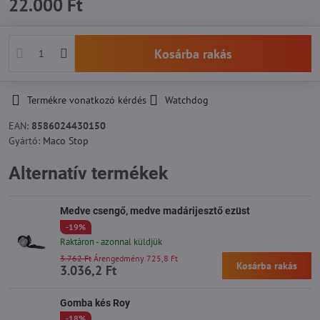
22.000 Ft
Kosárba rakás
Termékre vonatkozó kérdés
Watchdog
EAN:
8586024430150
Gyártó:
Maco Stop
Alternatív termékek
Medve csengő, medve madárijesztő ezüst
-19%
Raktáron - azonnal küldjük
3.762 Ft
Árengedmény 725,8 Ft
Kosárba rakás
3.036,2 Ft
Gomba kés Roy
-18%