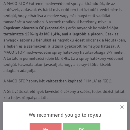
A MACO STOP
Extreme
medvevédelmi spray a kirándulók, de az
erdészek, vadászok és bárki más erdőben tartózkodók védelmére is
szolgál, hogy elhárítsa a medve vagy más nagytestű vadállat
támadását a vadonban. A termék rendkívül hatékony, mivel a
Capsicum oleoresin OC (kapszaicin
) erős anyagok kombinációját
tartalmazza
15%-ig
és
MC 1,4%, ami a legtöbb a piacon.
. Ezek az
anyagok azonnali bénulást és nagyfokú égést okoznak a légutakban,
a fejben és a szemekben, a látásra gyakorolt homályos hatással. A
MACO STOP medvevédelmi spray hatékony hatótávolsága 8-9 méter.
A tartalom permetezési ideje kb. 6-8s. Ez a spray hatékony védelmet
szolgál. Használatakor javasoljuk, hogy a spray-t több kisebb
adagban adagolja.
A MACO STOP spray két változatban kapható: "HMLA" és "GEL".
A GEL változat előnyei: kevésbé érzékeny a szélre, teljes dózist juttat
ki a teljes röppálya alatt.
A GEL hátrányai: kevésbé könnyű eltalálni a célpontot.
We recommend you go to roy.eu
A HMLA előnyei: könnyebb eltalálni vele a célt
A HMLA hátrányai: kisebb hatásos hatótávolság, mivel minden
No
OK