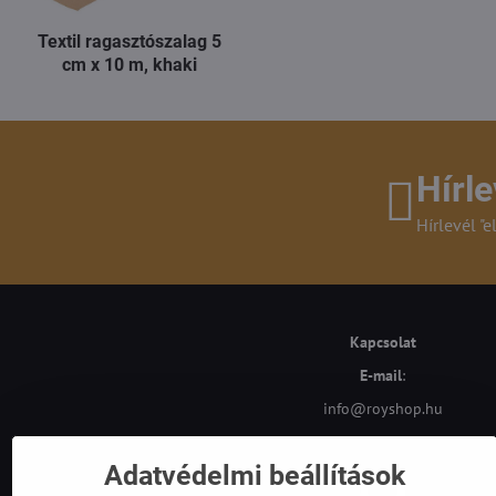
Textil ragasztószalag 5
cm x 10 m, khaki
Hírle
Hírlevél "e
Kapcsolat
E-mail
:
info@royshop.hu
Adatvédelmi beállítások