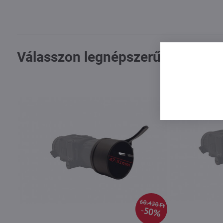
Válasszon legnépszerűbb termék
60.420 Ft
50%