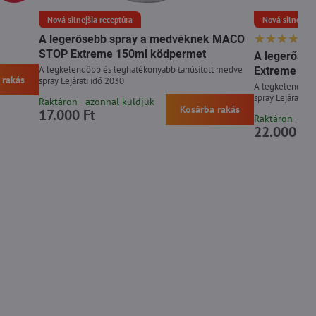
Nová silnejšia receptúra
Nová silnejšia 
A legerősebb spray a medvéknek MACO
STOP Extreme 150ml ködpermet
A legerőse
A legkelendőbb és leghatékonyabb tanúsított medve
Extreme 30
 rakás
spray Lejárati idő 2030
A legkelendőbb
spray Lejárati i
Raktáron - azonnal küldjük
Kosárba rakás
17.000 Ft
Raktáron - az
22.000 Ft