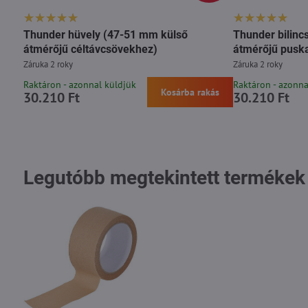
Thunder hüvely (47-51 mm külső
Thunder bilinc
átmérőjű céltávcsövekhez)
átmérőjű pusk
Záruka 2 roky
Záruka 2 roky
Raktáron - azonnal küldjük
Raktáron - azonna
Kosárba rakás
30.210 Ft
30.210 Ft
Legutóbb megtekintett termékek