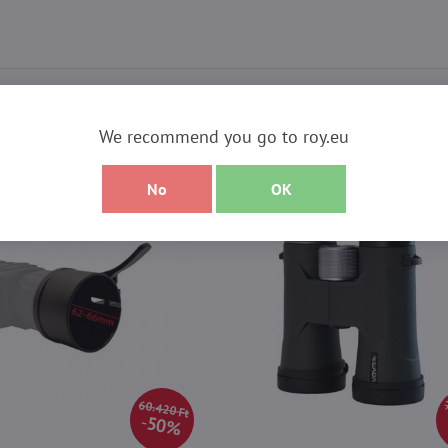
eink közül!
We recommend you go to roy.eu
No
OK
60.420 Ft
50%