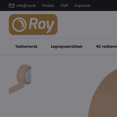
info@roy.sk
Főoldal
ÁSZF
Kapcsolat
Vadkamerák
Legnépszerűbbek
4G vadkam