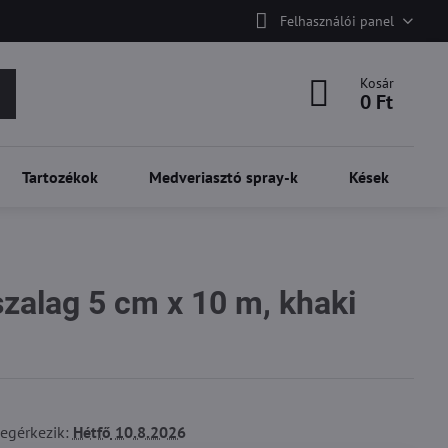
Felhasználói panel
Kosár
0 Ft
Tartozékok
Medveriasztó spray-k
Kések
szalag 5 cm x 10 m, khaki
egérkezik:
Hétfő
10.8.2026