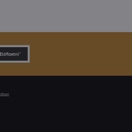
Előfizetni"
tdoor