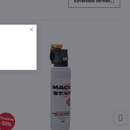
Következő termék
75.620 Ft
50%