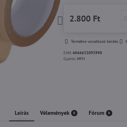
2.800 Ft
Termékre vonatkozó kérdés
EAN:
4044633093998
Gyártó:
MFH
Leírás
Vélemények
Fórum
0
0