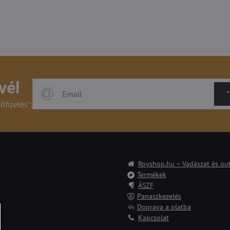
vél
"
lőfizetés":
Royshop.hu – Vadászat és ou
Termékek
ÁSZF
Panaszkezelés
Doprava a platba
Kapcsolat