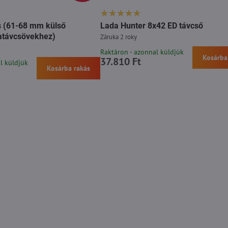
s (61-68 mm külső
Lada Hunter 8x42 ED távcső
atávcsövekhez)
Záruka 2 roky
Raktáron - azonnal küldjük
Kosárba
37.810 Ft
l küldjük
Kosárba rakás