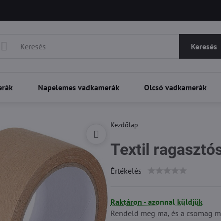
Keresés
erák
Napelemes vadkamerák
Olcsó vadkamerák
Kezdőlap
Textil ragasztó
Értékelés
Raktáron - azonnal küldjük
Rendeld meg ma, és a csomag m