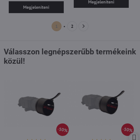
Megjeleníteni
Megjeleníteni
1
2
Válasszon legnépszerűbb termékeink
közül!
50%
50%