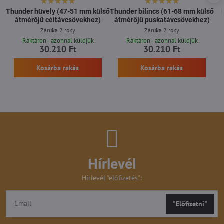
Thunder hüvely (47-51 mm külső
Thunder bilincs (61-68 mm külső
átmérőjű céltávcsövekhez)
átmérőjű puskatávcsövekhez)
Záruka 2 roky
Záruka 2 roky
Raktáron - azonnal küldjük
Raktáron - azonnal küldjük
30.210 Ft
30.210 Ft
Kosárba rakás
Kosárba rakás
Hírlevél
Hírlevél "előfizetés":
"Előfizetni"