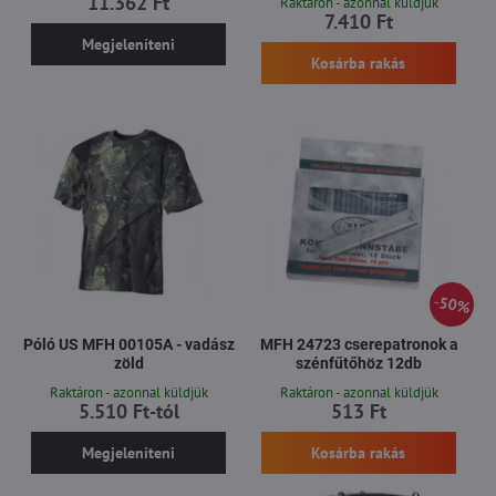
11.362 Ft
Raktáron - azonnal küldjük
7.410 Ft
Megjeleníteni
Kosárba rakás
50%
Póló US MFH 00105A - vadász
MFH 24723 cserepatronok a
zöld
szénfűtőhöz 12db
Raktáron - azonnal küldjük
Raktáron - azonnal küldjük
5.510 Ft-tól
513 Ft
Megjeleníteni
Kosárba rakás