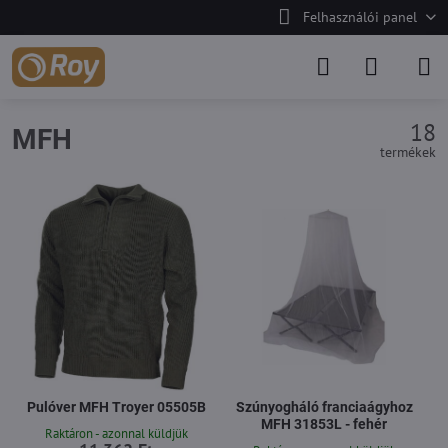
Felhasználói panel
18
MFH
termékek
Pulóver MFH Troyer 05505B
Szúnyogháló franciaágyhoz
MFH 31853L - fehér
Raktáron - azonnal küldjük