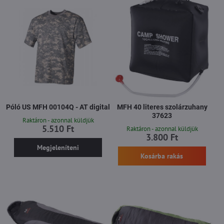
Póló US MFH 00104Q - AT digital
MFH 40 literes szolárzuhany
37623
Raktáron - azonnal küldjük
5.510 Ft
Raktáron - azonnal küldjük
3.800 Ft
Megjeleníteni
Kosárba rakás