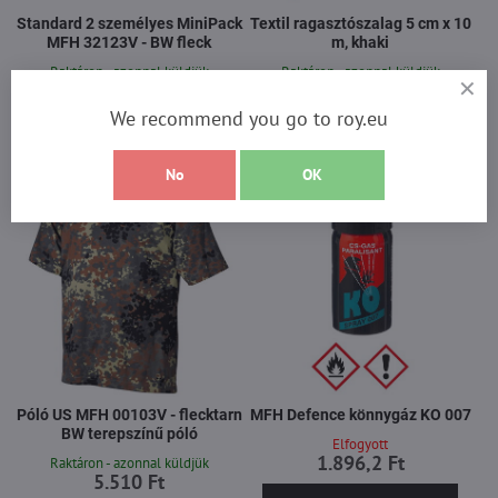
Standard 2 személyes MiniPack
Textil ragasztószalag 5 cm x 10
MFH 32123V - BW fleck
m, khaki
Raktáron - azonnal küldjük
Raktáron - azonnal küldjük
14.782 Ft
2.800 Ft
We recommend you go to roy.eu
Kosárba rakás
Kosárba rakás
No
OK
Póló US MFH 00103V - flecktarn
MFH Defence könnygáz KO 007
BW terepszínű póló
Elfogyott
1.896,2 Ft
Raktáron - azonnal küldjük
5.510 Ft