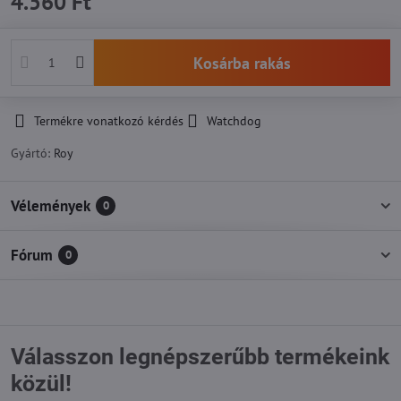
4.560 Ft
Kosárba rakás
Termékre vonatkozó kérdés
Watchdog
Gyártó:
Roy
Vélemények
0
Fórum
0
Válasszon legnépszerűbb termékeink
közül!