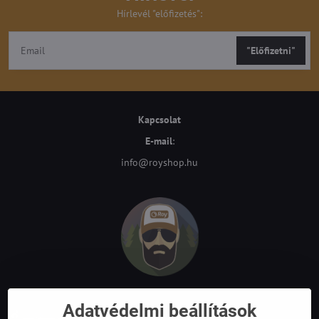
Hírlevél "előfizetés":
"Előfizetni"
Kapcsolat
E-mail
:
info@royshop.hu
Adatvédelmi beállítások
Royshop.hu – Vadászat és outdoor