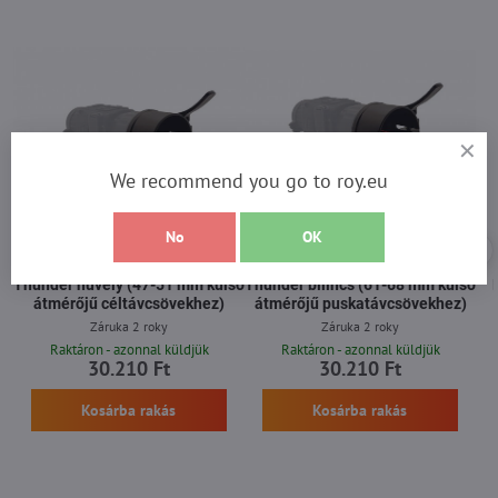
We recommend you go to roy.eu
50%
50%
No
OK
Thunder hüvely (47-51 mm külső
Thunder bilincs (61-68 mm külső
átmérőjű céltávcsövekhez)
átmérőjű puskatávcsövekhez)
Záruka 2 roky
Záruka 2 roky
Raktáron - azonnal küldjük
Raktáron - azonnal küldjük
30.210 Ft
30.210 Ft
Kosárba rakás
Kosárba rakás