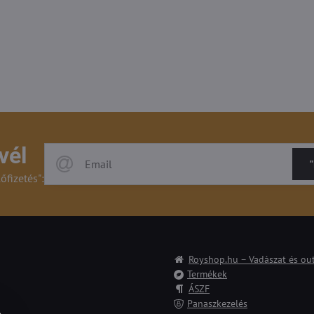
vél
"
lőfizetés":
Royshop.hu – Vadászat és ou
Termékek
ÁSZF
Panaszkezelés