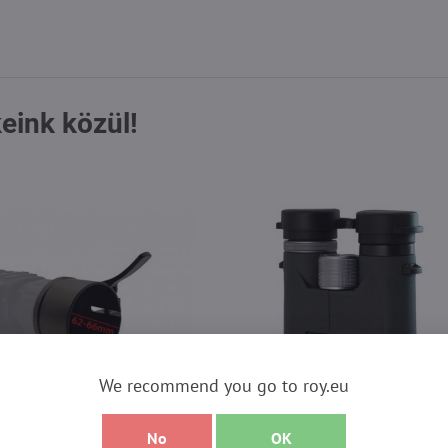
eink közül!
We recommend you go to roy.eu
60.420 Ft
50%
No
OK