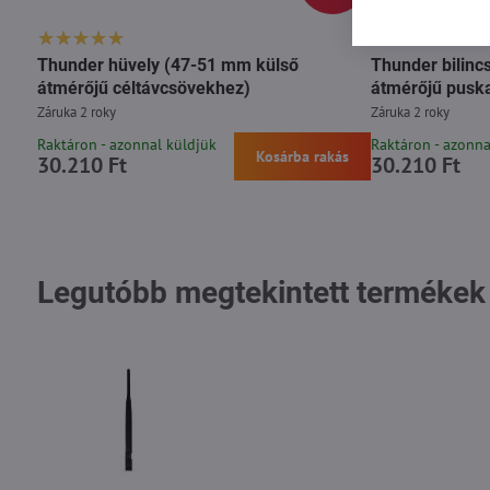
Thunder hüvely (47-51 mm külső
Thunder bilinc
átmérőjű céltávcsövekhez)
átmérőjű pusk
Záruka 2 roky
Záruka 2 roky
Raktáron - azonnal küldjük
Raktáron - azonna
Kosárba rakás
30.210 Ft
30.210 Ft
Legutóbb megtekintett termékek