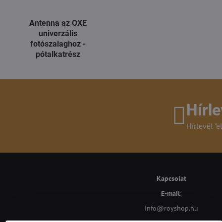
Antenna az OXE
univerzális
fotószalaghoz -
pótalkatrész
Hírle
Hírlevél "e
Kapcsolat
E-mail
:
info@royshop.hu