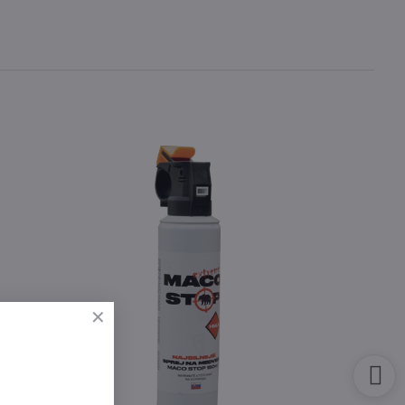
75.620 Ft
50%