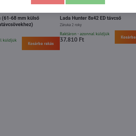
s (61-68 mm külső
Lada Hunter 8x42 ED távcső
atávcsövekhez)
Záruka 2 roky
Raktáron - azonnal küldjük
Kosárba
37.810 Ft
l küldjük
Kosárba rakás