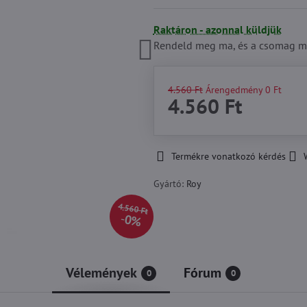
Raktáron - azonnal küldjük
Rendeld meg ma, és a csomag m
4.560 Ft
Árengedmény
0 Ft
4.560 Ft
Termékre vonatkozó kérdés
Gyártó:
Roy
4.560 Ft
0%
Vélemények
Fórum
0
0