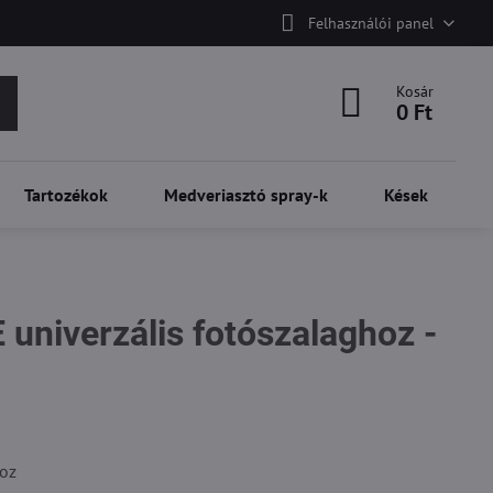
Felhasználói panel
Kosár
0 Ft
Tartozékok
Medveriasztó spray-k
Kések
univerzális fotószalaghoz -
oz