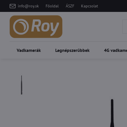
info@roy.sk
Főoldal
ÁSZF
Kapcsolat
Vadkamerák
Legnépszerűbbek
4G vadkam