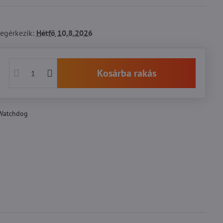
egérkezik:
Hétfő
10.8.2026
Kosárba rakás
Watchdog