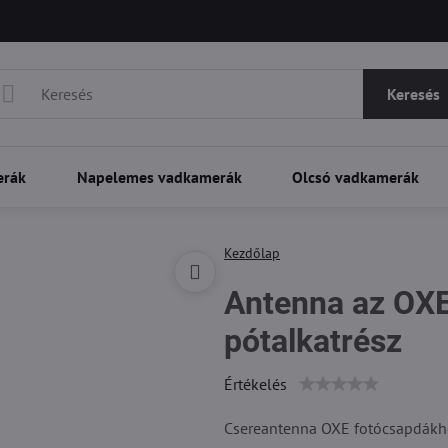
Keresés
erák
Napelemes vadkamerák
Olcsó vadkamerák
Kezdőlap
Antenna az OXE 
pótalkatrész
Értékelés
Csereantenna OXE fotócsapdákh