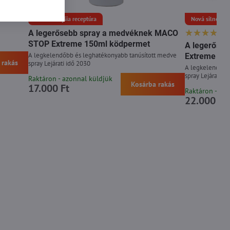
Nová silnejšia receptúra
Nová silnejšia 
A legerősebb spray a medvéknek MACO
STOP Extreme 150ml ködpermet
A legerőse
A legkelendőbb és leghatékonyabb tanúsított medve
Extreme 30
 rakás
spray Lejárati idő 2030
A legkelendőbb
spray Lejárati i
Raktáron - azonnal küldjük
Kosárba rakás
17.000 Ft
Raktáron - az
22.000 Ft