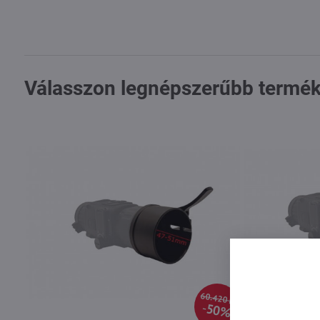
Válasszon legnépszerűbb termék
60.420 Ft
50%