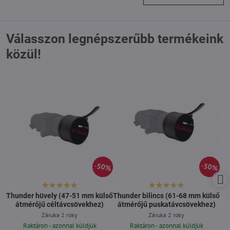
Válasszon legnépszerűbb termékeink
közül!
50%
50%
Thunder hüvely (47-51 mm külső
Thunder bilincs (61-68 mm külső
átmérőjű céltávcsövekhez)
átmérőjű puskatávcsövekhez)
Záruka 2 roky
Záruka 2 roky
Raktáron - azonnal küldjük
Raktáron - azonnal küldjük