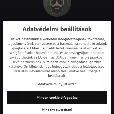
Adatvédelmi beállítások
Royshop.hu – Vadászat és outdoor
Termékek
Sütiket használunk a weboldal látogatottságának fokozására,
ÁSZF
teljesítményének elemzésére és a használatra vonatkozó adatok
Panaszkezelés
gyűjtésére. Ehhez harmadik féltől származó eszközöket és
Doprava a platba
szolgáltatásokat használhatunk, és az összegyűjtött adatokat
Kapcsolat
továbbíthatjuk az EU-ban, az USA-ban vagy más országokban
lévő partnereknek. A "Minden cookie elfogadása" gombra
kattintva Ön kijelenti, hogy beleegyezik ebbe a feldolgozásba.
Részletes információkat alább talál, illetve beállíthatja a
beállításait.
Adatvédelmi nyilatkozat
Minden cookie elfogadása
Mindent elutasítani