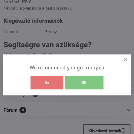
1x kábel USB-C
Návod v slovenskom a českom jazyku
Kiegészítő információk
Garancia:
3 roky
Segítségre van szüksége?
Lépjen kapcsolatba velünk:
We recommend you go to roy.eu
info​@roy​.sk
No
OK
Vélemények
0
Fórum
0
Következő termék