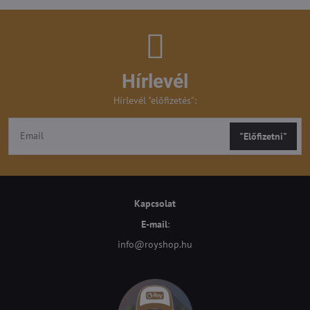
Hírlevél
Hírlevél "előfizetés":
"Előfizetni"
Kapcsolat
E-mail
:
info@royshop.hu