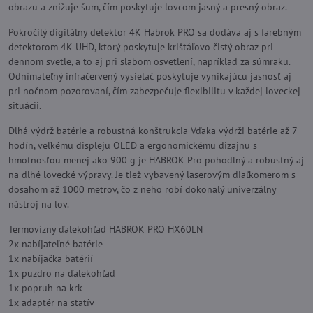
obrazu a znižuje šum, čím poskytuje lovcom jasný a presný obraz.
Pokročilý digitálny detektor 4K Habrok PRO sa dodáva aj s farebným
detektorom 4K UHD, ktorý poskytuje krištáľovo čistý obraz pri
dennom svetle, a to aj pri slabom osvetlení, napríklad za súmraku.
Odnímateľný infračervený vysielač poskytuje vynikajúcu jasnosť aj
pri nočnom pozorovaní, čím zabezpečuje flexibilitu v každej loveckej
situácii.
Dlhá výdrž batérie a robustná konštrukcia Vďaka výdrži batérie až 7
hodín, veľkému displeju OLED a ergonomickému dizajnu s
hmotnosťou menej ako 900 g je HABROK Pro pohodlný a robustný aj
na dlhé lovecké výpravy. Je tiež vybavený laserovým diaľkomerom s
dosahom až 1000 metrov, čo z neho robí dokonalý univerzálny
nástroj na lov.
Termovízny ďalekohľad HABROK PRO HX60LN
2x nabíjateľné batérie
1x nabíjačka batérií
1x puzdro na ďalekohľad
1x popruh na krk
1x adaptér na statív