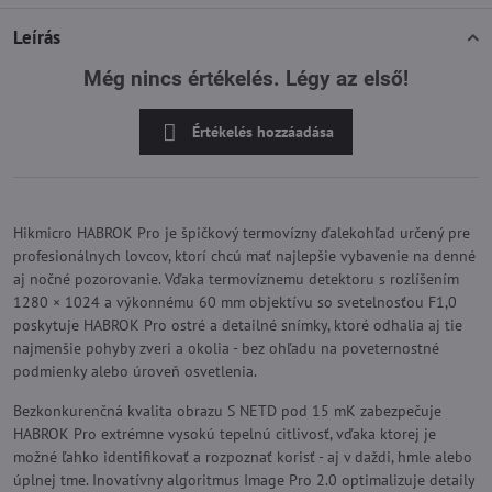
Leírás
Még nincs értékelés. Légy az első!
Értékelés hozzáadása
Hikmicro HABROK Pro je špičkový termovízny ďalekohľad určený pre
profesionálnych lovcov, ktorí chcú mať najlepšie vybavenie na denné
aj nočné pozorovanie. Vďaka termovíznemu detektoru s rozlíšením
1280 × 1024 a výkonnému 60 mm objektívu so svetelnosťou F1,0
poskytuje HABROK Pro ostré a detailné snímky, ktoré odhalia aj tie
najmenšie pohyby zveri a okolia - bez ohľadu na poveternostné
podmienky alebo úroveň osvetlenia.
Bezkonkurenčná kvalita obrazu S NETD pod 15 mK zabezpečuje
HABROK Pro extrémne vysokú tepelnú citlivosť, vďaka ktorej je
možné ľahko identifikovať a rozpoznať korisť - aj v daždi, hmle alebo
úplnej tme. Inovatívny algoritmus Image Pro 2.0 optimalizuje detaily