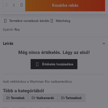
Kosárba rakás
Termékre vonatkozó kérdés
Watchdog
Gyártó:
Roy
Leírás
Még nincs értékelés. Légy az első!
Értékelés hozzáadása
Acél védődoboz a Wachman Rio vadkamerához
Több a kategóriából
Termékek
Vadkamerák
Tartozékok