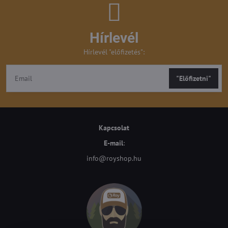
Hírlevél
Hírlevél "előfizetés":
"Előfizetni"
Kapcsolat
E-mail
:
info@royshop.hu