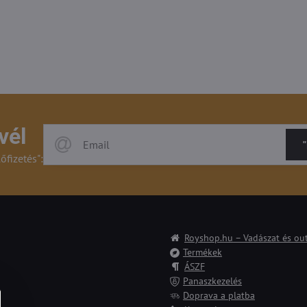
vél
"
lőfizetés":
Royshop.hu – Vadászat és ou
Termékek
ÁSZF
Panaszkezelés
Doprava a platba