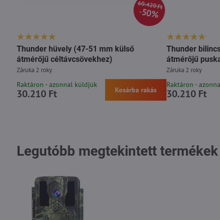
60.420 Ft
50%
Thunder hüvely (47-51 mm külső
Thunder bilinc
átmérőjű céltávcsövekhez)
átmérőjű pusk
Záruka 2 roky
Záruka 2 roky
Raktáron - azonnal küldjük
Raktáron - azonna
Kosárba rakás
30.210 Ft
30.210 Ft
Legutóbb megtekintett termékek