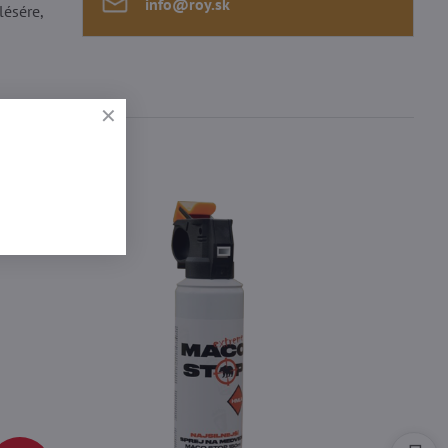
info​@roy​.sk
lésére,