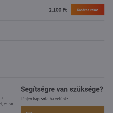
2.100 Ft
Kosárba rakás
Segítségre van szüksége?
 a
Lépjen kapcsolatba velünk:
, és ott