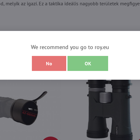
, melyik az igazi. Ez a taktika ideális nagyobb területek megfigye
We recommend you go to roy.eu
eink közül!
No
OK