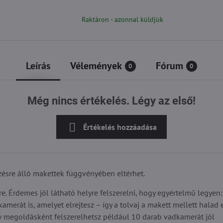
Raktáron - azonnal küldjük
Leírás
Vélemények
Fórum
0
0
Még nincs értékelés. Légy az első!
Értékelés hozzáadása
ezésre álló makettek függvényében eltérhet.
. Érdemes jól látható helyre felszerelni, hogy egyértelmű legyen:
erát is, amelyet elrejtesz – így a tolvaj a makett mellett halad el
ív megoldásként felszerelhetsz például 10 darab vadkamerát jól