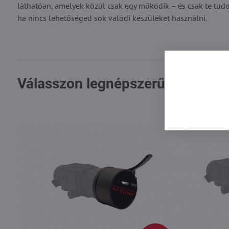
láthatóan, amelyek közül csak egy működik – és csak te tudod
ha nincs lehetőséged sok valódi készüléket használni.
Válasszon legnépszerűbb termék