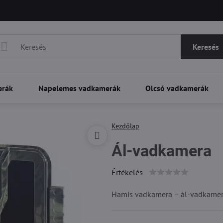
Keresés
erák
Napelemes vadkamerák
Olcsó vadkamerák
Kezdőlap
Ál-vadkamera
Értékelés
Hamis vadkamera – ál-vadkame