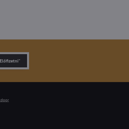
Előfizetni"
tdoor