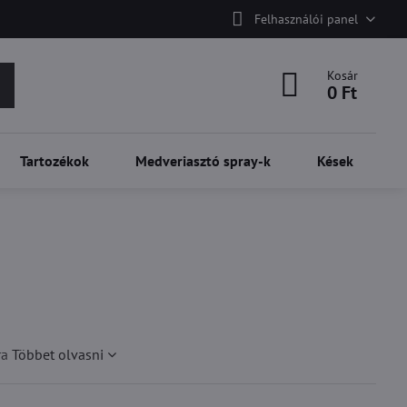
Felhasználói panel
Kosár
0 Ft
Tartozékok
Medveriasztó spray-k
Kések
ra
Többet olvasni