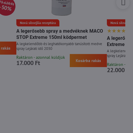
75.620 Ft
50%
Nová silnejšia receptúra
Nová silnejšia 
A legerősebb spray a medvéknek MACO
STOP Extreme 150ml ködpermet
A legerőse
A legkelendőbb és leghatékonyabb tanúsított medve
Extreme 30
 rakás
spray Lejárati idő 2030
A legkelendőbb
spray Lejárati i
Raktáron - azonnal küldjük
Kosárba rakás
17.000 Ft
Raktáron - az
22.000 Ft