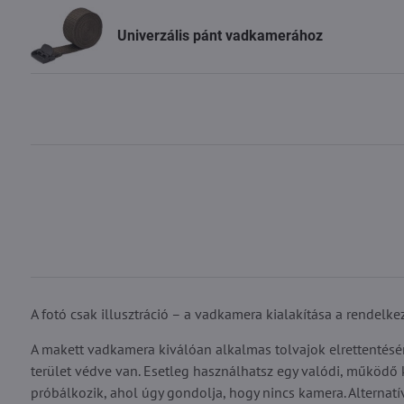
Univerzális pánt vadkamerához
A fotó csak illusztráció – a vadkamera kialakítása a rendelk
A makett vadkamera kiválóan alkalmas tolvajok elrettentésére
terület védve van. Esetleg használhatsz egy valódi, működő kam
próbálkozik, ahol úgy gondolja, hogy nincs kamera. Alternat