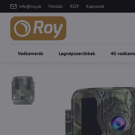
info@roy.sk
Főoldal
ÁSZF
Kapcsolat
Vadkamerák
Legnépszerűbbek
4G vadkam