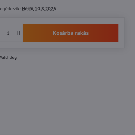
egérkezik:
Hétfő
10.8.2026
Kosárba rakás
Watchdog