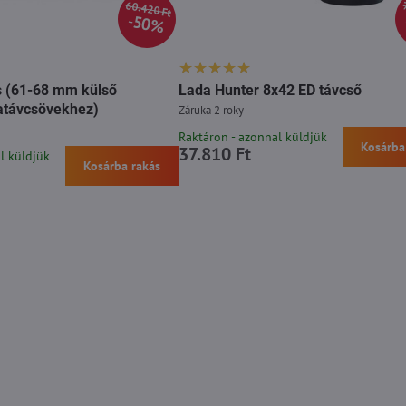
60.420 Ft
50%
s (61-68 mm külső
Lada Hunter 8x42 ED távcső
atávcsövekhez)
Záruka 2 roky
Raktáron - azonnal küldjük
Kosárba
37.810 Ft
l küldjük
Kosárba rakás