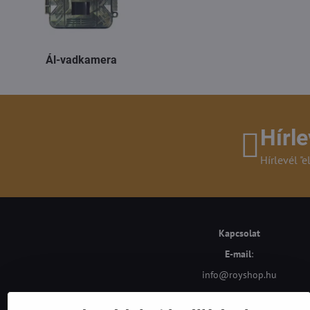
Ál-vadkamera
Hírle
Hírlevél "e
Kapcsolat
E-mail
:
info@royshop.hu