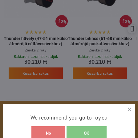
50%
50%
Thunder hüvely (47-51 mm külső
Thunder bilincs (61-68 mm külső
átmérőjű céltávcsövekhez)
átmérőjű puskatávcsövekhez)
Záruka 2 roky
Záruka 2 roky
Raktáron - azonnal küldjük
Raktáron - azonnal küldjük
30.210 Ft
30.210 Ft
Kosárba rakás
Kosárba rakás
We recommend you go to roy.eu
Hírlevél
No
OK