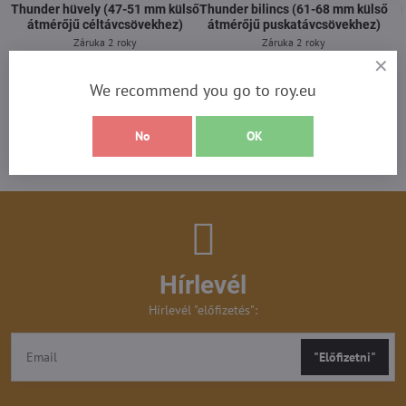
Thunder hüvely (47-51 mm külső
Thunder bilincs (61-68 mm külső
átmérőjű céltávcsövekhez)
átmérőjű puskatávcsövekhez)
Záruka 2 roky
Záruka 2 roky
Raktáron - azonnal küldjük
Raktáron - azonnal küldjük
30.210 Ft
30.210 Ft
We recommend you go to roy.eu
Kosárba rakás
Kosárba rakás
No
OK
Hírlevél
Hírlevél "előfizetés":
"Előfizetni"