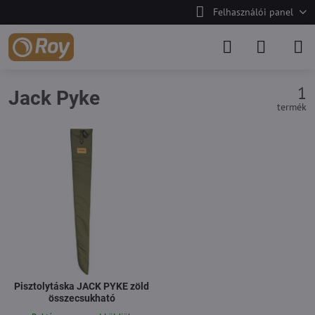
Felhasználói panel
1
Jack Pyke
termék
Pisztolytáska JACK PYKE zöld
összecsukható