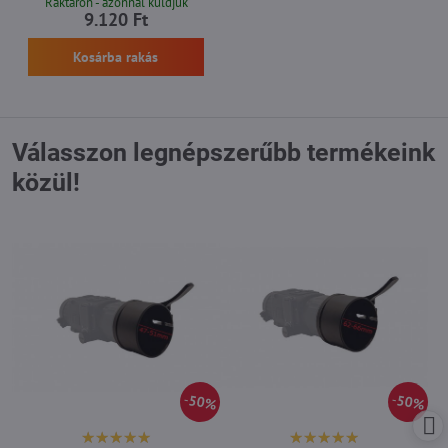
Raktáron - azonnal küldjük
9.120 Ft
Kosárba rakás
Válasszon legnépszerűbb termékeink
közül!
50%
50%